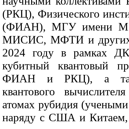
научными коллективами Р
(РКЦ), Физического инст
(ФИАН), МГУ имени М.В
МИСИС, МФТИ и других 
2024 году в рамках ДК
кубитный квантовый п
ФИАН и РКЦ), а такж
квантового вычислител
атомах рубидия (учеными
наряду с США и Китаем, 