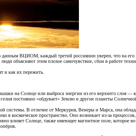
о данным ВЦИОМ, каждый третий россиянин уверен, что на его 
 люди объясняют этим плохое самочувствие, сбои в работе техн
т и как их пережить.
пышки на Солнце или выброса энергии из его верхнего слоя — к
р гелия постоянно «обдувает» Землю и другие планеты Солнечно
ной системы. В отличие от Меркурия, Венеры и Марса, она обл
еко в космическое пространство. Оно возникает из-за процессов
вно влияет Солнце, также имеющее магнитное поле, которое во 
опёров.