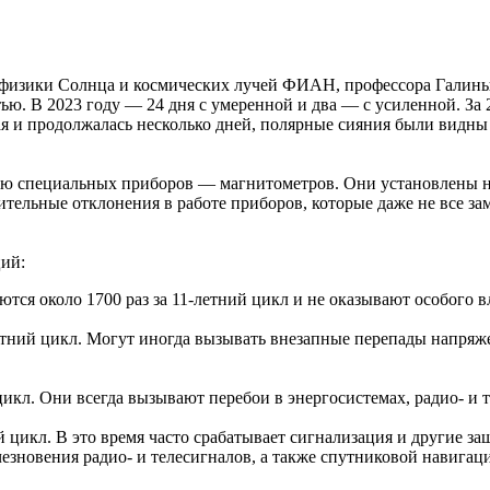
 физики Солнца и космических лучей ФИАН, профессора Галины Б
ю. В 2023 году — 24 дня с умеренной и два — с усиленной. За 2
 и продолжалась несколько дней, полярные сияния были видны да
ю специальных приборов — магнитометров. Они установлены на
ельные отклонения в работе приборов, которые даже не все зам
ий:
тся около 1700 раз за 11-летний цикл и не оказывают особого 
етний цикл. Могут иногда вызывать внезапные перепады напряже
цикл. Они всегда вызывают перебои в энергосистемах, радио- и
 цикл. В это время часто срабатывает сигнализация и другие з
чезновения радио- и телесигналов, а также спутниковой навигац