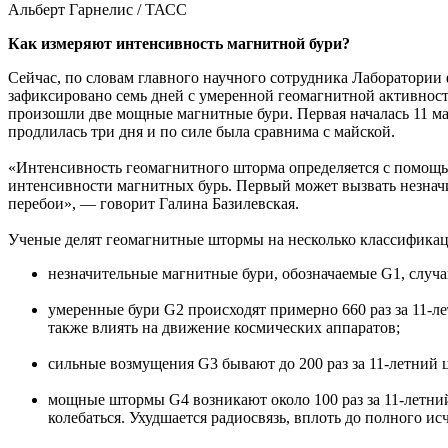
Альберт Гарнелис / ТАСС
Как измеряют интенсивность магнитной бури?
Сейчас, по словам главного научного сотрудника Лаборатории
зафиксировано семь дней с умеренной геомагнитной активность
произошли две мощные магнитные бури. Первая началась 11 мая
продлилась три дня и по силе была сравнима с майской.
«Интенсивность геомагнитного шторма определяется с помощь
интенсивности магнитных бурь. Первый может вызвать незначит
перебои», — говорит Галина Базилевская.
Ученые делят геомагнитные штормы на несколько классификац
незначительные магнитные бури, обозначаемые G1, случаю
умеренные бури G2 происходят примерно 660 раз за 11-л
также влиять на движение космических аппаратов;
сильные возмущения G3 бывают до 200 раз за 11-летний 
мощные штормы G4 возникают около 100 раз за 11-летний
колебаться. Ухудшается радиосвязь, вплоть до полного ис