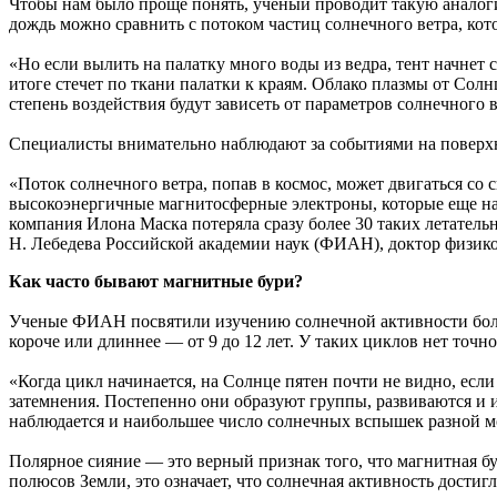
Чтобы нам было проще понять, ученый проводит такую аналогию
дождь можно сравнить с потоком частиц солнечного ветра, кот
«Но если вылить на палатку много воды из ведра, тент начнет 
итоге стечет по ткани палатки к краям. Облако плазмы от Сол
степень воздействия будут зависеть от параметров солнечного
Специалисты внимательно наблюдают за событиями на поверхн
«Поток солнечного ветра, попав в космос, может двигаться со 
высокоэнергичные магнитосферные электроны, которые еще наз
компания Илона Маска потеряла сразу более 30 таких летател
Н. Лебедева Российской академии наук (ФИАН), доктор физик
Как часто бывают магнитные бури?
Ученые ФИАН посвятили изучению солнечной активности более 
короче или длиннее — от 9 до 12 лет. У таких циклов нет точн
«Когда цикл начинается, на Солнце пятен почти не видно, если
затемнения. Постепенно они образуют группы, развиваются и и
наблюдается и наибольшее число солнечных вспышек разной 
Полярное сияние — это верный признак того, что магнитная бу
полюсов Земли, это означает, что солнечная активность достигл