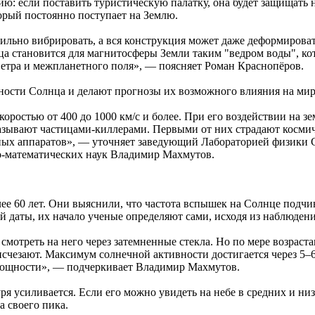
: если поставить туристическую палатку, она будет защищать н
орый постоянно поступает на Землю.
сильно вибрировать, а вся конструкция может даже деформироват
нца становится для магнитосферы Земли таким "ведром воды", к
 ветра и межпланетного поля», — поясняет Роман Краснопёров.
ости Солнца и делают прогнозы их возможного влияния на мир
скоростью от 400 до 1000 км/с и более. При его воздействии на
ывают частицами-киллерами. Первыми от них страдают космическ
ьных аппаратов», — уточняет заведующий Лабораторией физики 
о-математических наук Владимир Махмутов.
60 лет. Они выяснили, что частота вспышек на Солнце подчиня
ой даты, их начало ученые определяют сами, исходя из наблюден
 смотреть на него через затемненные стекла. Но по мере возрас
счезают. Максимум солнечной активности достигается через 5–6 
мощности», — подчеркивает Владимир Махмутов.
ря усиливается. Если его можно увидеть на небе в средних и ни
а своего пика.