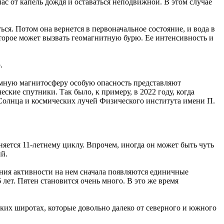
ас от капель дождя и оставаться неподвижной. В этом случае
ься. Потом она вернется в первоначальное состояние, и вода в
оторое может вызвать геомагнитную бурю. Ее интенсивность и
.
 земную магнитосферу особую опасность представляют
ие спутники. Так было, к примеру, в 2022 году, когда
Солнца и космических лучей Физического института имени П.
ется 11-летнему циклу. Впрочем, иногда он может быть чуть
ий.
тания активности на нем сначала появляются единичные
лет. Пятен становится очень много. В это же время
зких широтах, которые довольно далеко от северного и южного