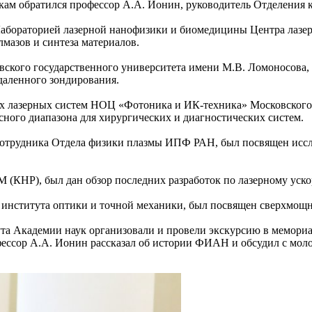
кам обратился профессор А.А. Ионин, руководитель Отделения
го Лабораторией лазерной нанофизики и биомедицины Центра л
лмазов и синтеза материалов.
ковского государственного университета имени М.В. Ломоносова
даленного зондирования.
ных лазерных систем НОЦ «Фотоника и ИК-техника» Московского
сного диапазона для хирургических и диагностических систем.
о сотрудника Отдела физики плазмы ИПФ РАН, был посвящен исс
 (КНР), был дан обзор последних разработок по лазерному уск
 института оптики и точной механики, был посвящен сверхмощ
та Академии наук организовали и провели экскурсию в мемориа
рофессор А.А. Ионин рассказал об истории ФИАН и обсудил с м