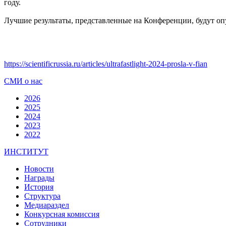
году.
Лучшие результаты, представленные на Конференции, будут о
https://scientificrussia.ru/articles/ultrafastlight-2024-prosla-v-fian
СМИ о нас
2026
2025
2024
2023
2022
ИНСТИТУТ
Новости
Награды
История
Структура
Медиараздел
Конкурсная комиссия
Сотрудники