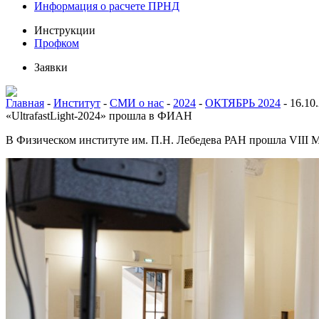
Информация о расчете ПРНД
Инструкции
Профком
Заявки
Главная
-
Институт
-
СМИ о нас
-
2024
-
ОКТЯБРЬ 2024
-
16.10
«UltrafastLight-2024» прошла в ФИАН
В Физическом институте им. П.Н. Лебедева РАН прошла VIII М