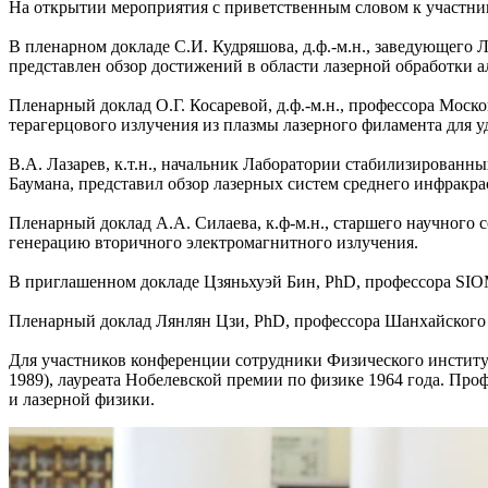
На открытии мероприятия с приветственным словом к участни
В пленарном докладе С.И. Кудряшова, д.ф.-м.н., заведующе
представлен обзор достижений в области лазерной обработки а
Пленарный доклад О.Г. Косаревой, д.ф.-м.н., профессора Мос
терагерцового излучения из плазмы лазерного филамента для у
В.А. Лазарев, к.т.н., начальник Лаборатории стабилизирован
Баумана, представил обзор лазерных систем среднего инфракра
Пленарный доклад А.А. Силаева, к.ф-м.н., старшего научног
генерацию вторичного электромагнитного излучения.
В приглашенном докладе Цзяньхуэй Бин, PhD, профессора SIOM
Пленарный доклад Лянлян Цзи, PhD, профессора Шанхайского
Для участников конференции сотрудники Физического институ
1989), лауреата Нобелевской премии по физике 1964 года. П
и лазерной физики.