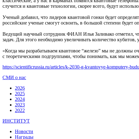
классические, а у нас в карманах появятся квантовые телефоны
случится и квантовые технологии, скорее всего, будут исполь
Ученый добавил, что лидеров квантовой гонки будет определя
российские ученые смогут освоить, в большой степени будет оп
Ведущий научный сотрудник ФИАН Илья Заливако отметил, что
задач. Для этого необходимо увеличивать количество кубитов,
«Когда мы разрабатываем квантовое “железо” мы не должны оче
с теоретическими подгруппами, чтобы понимать, как мы можем
https://scientificrussia.ru/articles/k-2030-g-kvantovye-komputery-bud
СМИ о нас
2026
2025
2024
2023
2022
ИНСТИТУТ
Новости
Награды