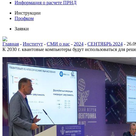
Информация о расчете ПРНД
Инструкции
Профком
Заявки
Главная
-
Институт
-
СМИ о нас
-
2024
-
СЕНТЯБРЬ 2024
-
26.0
К 2030 г. квантовые компьютеры будут использоваться для реш