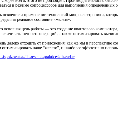
. Скорее всего, этого не произойдет. Производительность класс
зоваться в режиме сопроцессоров для выполнения определенных 
ть освоение и применение технологий микроэлектроники, которы
ределять реальное состояние «железа».
 основная цель работы ― это создание квантового компьютера
 увеличивать точность операций, а также оптимизировать вычисл
нь далеко отходить от приложения: как же мы в перспективе со
 оптимизировать наше “железо”, и наиболее эффективно использ
ut-ispolzovatsa-dla-resenia-prakticeskih-zadac