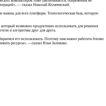
ических компьютеров тоже увеличивается, опережения не
операций», ― сказал Николай Колачевский.
е важны для всех платформ. Технологическая база, которую
, который возможно продуктивно использовать для решения
ители и алгоритмы друг для друга.
бираемся его использовать. Поэтому нам важно работать близко
овать ресурсы», ―сказал Илья Заливако.