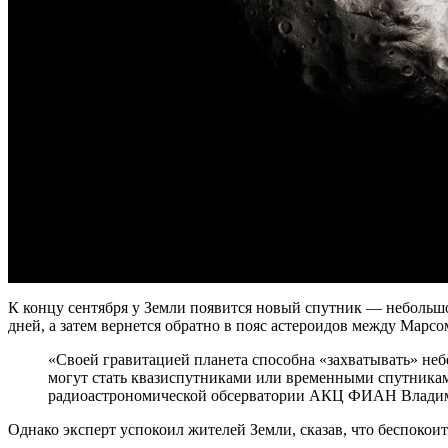
К концу сентября у Земли появится новый спутник — небольшо
дней, а затем вернется обратно в пояс астероидов между Марс
«Своей гравитацией планета способна «захватывать» неб
могут стать квазиспутниками или временными спутникам
радиоастрономической обсерватории АКЦ ФИАН Влади
Однако эксперт успокоил жителей Земли, сказав, что беспокоить