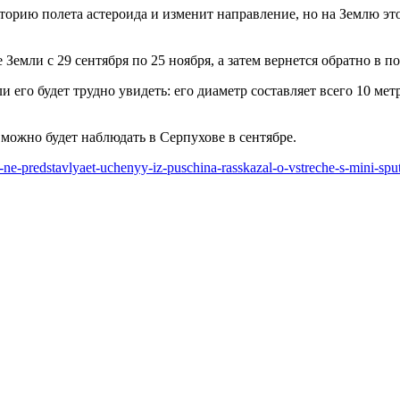
торию полета астероида и изменит направление, но на Землю это
 Земли с 29 сентября по 25 ноября, а затем вернется обратно в
ли его будет трудно увидеть: его диаметр составляет всего 10 ме
ожно будет наблюдать в Серпухове в сентябре.
i-ne-predstavlyaet-uchenyy-iz-puschina-rasskazal-o-vstreche-s-mini-sp