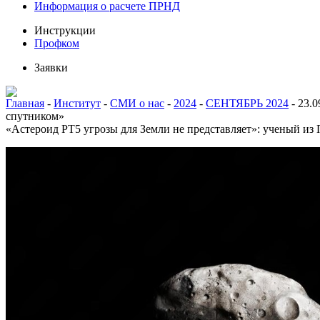
Информация о расчете ПРНД
Инструкции
Профком
Заявки
Главная
-
Институт
-
СМИ о нас
-
2024
-
СЕНТЯБРЬ 2024
-
23.0
спутником»
«Астероид PT5 угрозы для Земли не представляет»: ученый из