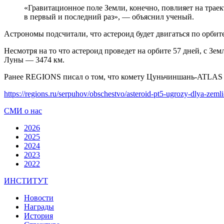
«Гравитационное поле Земли, конечно, повлияет на траек
в первый и последний раз», — объяснил ученый.
Астрономы подсчитали, что астероид будет двигаться по орбите
Несмотря на то что астероид проведет на орбите 57 дней, с Зем
Луны — 3474 км.
Ранее REGIONS писал о том, что комету Цуньчиншань-ATLAS м
https://regions.ru/serpuhov/obschestvo/asteroid-pt5-ugrozy-dlya-zeml
СМИ о нас
2026
2025
2024
2023
2022
ИНСТИТУТ
Новости
Награды
История