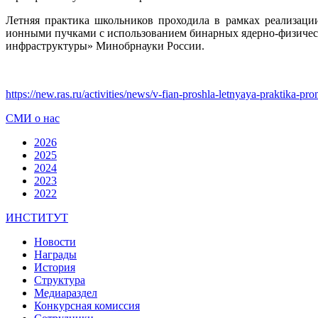
Летняя практика школьников проходила в рамках реализаци
ионными пучками с использованием бинарных ядерно-физичес
инфраструктуры» Минобрнауки России.
https://new.ras.ru/activities/news/v-fian-proshla-letnyaya-praktika-pro
СМИ о нас
2026
2025
2024
2023
2022
ИНСТИТУТ
Новости
Награды
История
Структура
Медиараздел
Конкурсная комиссия