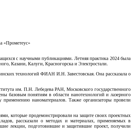
ка «Прометеус»
ащихся с научными публикациями. Летняя практика 2024 была
ого, Казани, Калуги, Красногорска и Электростали.
нских технологий ФИАН И.Н. Завестовская. Она рассказала о
итута им. П.Н. Лебедева РАН, Московского государственного
ны базовым понятиям в области нанотехнологий и лазерного
у применению наноматериалов. Также организаторы провели
ями, которые продемонстрировали на защите своих проектных
ладов, рассказали о методах и материалах, применяемых в
авшие лекции, подготовившие и защитившие проект, получили