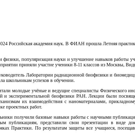
2024 Российская академия наук. В ФИАН прошла Летняя практи
и физики, популяризация науки и улучшение навыков работы уч
риятии приняли участие ученики 8-11 классов из Москвы, Видн
уководитель Лаборатории радиационной биофизики и биомедици
ала школьникам успехов в обучении.
итали молодые учёные и ведущие специалисты Физического инст
кой и экспериментальной биофизики РАН. Лекции были посвяще
ханизмам их взаимодействия с наноматериалами, прикладном
ке проектных работ.
ольники получили базовые навыки работы с научными публикаци
ым публикациям, представили свои презентации в виде док
рамках Практики. По результатам защиты все учащиеся, посещ