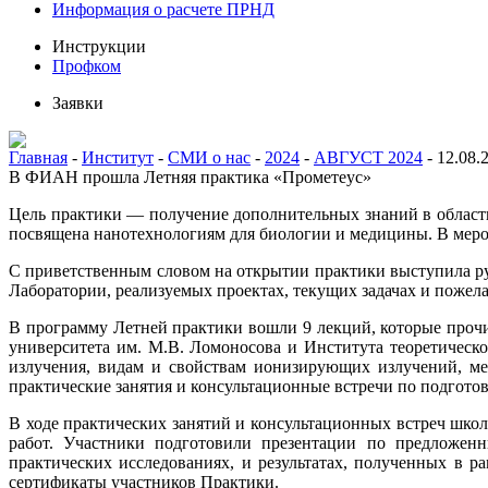
Информация о расчете ПРНД
Инструкции
Профком
Заявки
Главная
-
Институт
-
СМИ о нас
-
2024
-
АВГУСТ 2024
-
12.08.
В ФИАН прошла Летняя практика «Прометеус»
Цель практики — получение дополнительных знаний в област
посвящена нанотехнологиям для биологии и медицины. В мероп
С приветственным словом на открытии практики выступила р
Лаборатории, реализуемых проектах, текущих задачах и пожел
В программу Летней практики вошли 9 лекций, которые проч
университета им. М.В. Ломоносова и Института теоретичес
излучения, видам и свойствам ионизирующих излучений, ме
практические занятия и консультационные встречи по подготов
В ходе практических занятий и консультационных встреч шк
работ. Участники подготовили презентации по предложенн
практических исследованиях, и результатах, полученных в 
сертификаты участников Практики.