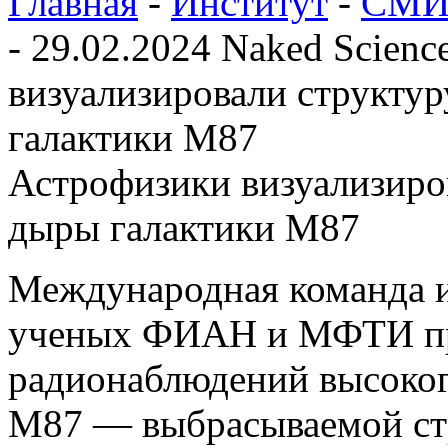
Главная
-
Институт
-
СМИ 
-
29.02.2024 Naked Scienc
визуализировали структу
галактики М87
Астрофизики визуализиро
дыры галактики М87
Международная команда и
ученых ФИАН и МФТИ пр
радионаблюдений высоког
М87 — выбрасываемой стр