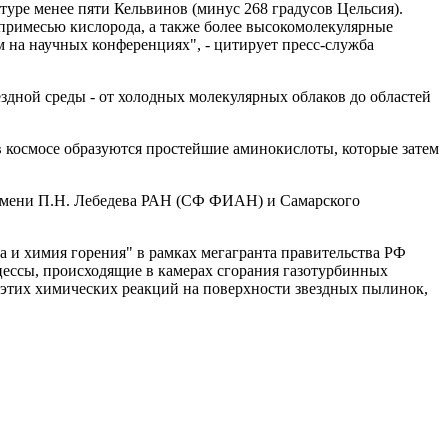
туре менее пяти Кельвинов (минус 268 градусов Цельсия).
с примесью кислорода, а также более высокомолекулярные
 на научных конференциях", - цитирует пресс-служба
здной среды - от холодных молекулярных облаков до областей
в космосе образуются простейшие аминокислоты, которые затем
 имени П.Н. Лебедева РАН (СФ ФИАН) и Самарского
а и химия горения" в рамках мегагранта правительства РФ
оцессы, происходящие в камерах сгорания газотурбинных
е этих химических реакций на поверхности звездных пылинок,