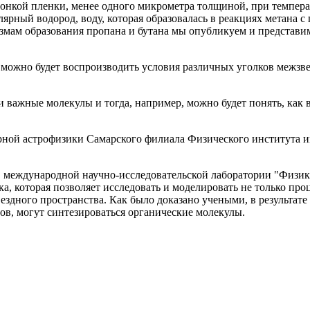
тонкой пленки, менее одного микрометра толщиной, при темпера
ярный водород, воду, которая образовалась в реакциях метана 
змам образования пропана и бутана мы опубликуем и представим
 можно будет воспроизводить условия различных уголков межзве
 важные молекулы и тогда, например, можно будет понять, как 
орной астрофизики Самарского филиала Физического института
 в международной научно-исследовательской лаборатории "Физик
ка, которая позволяет исследовать и моделировать не только пр
вездного пространства. Как было доказано учеными, в результат
в, могут синтезироваться органические молекулы.