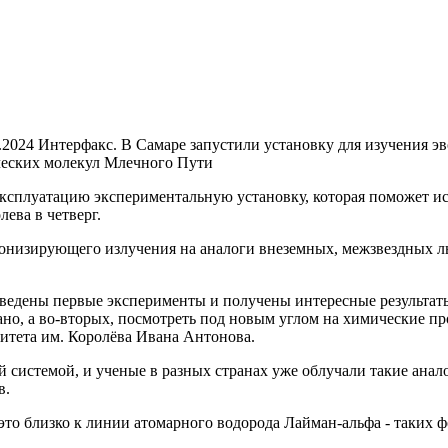
.2024 Интерфакс. В Самаре запустили установку для изучения 
ческих молекул Млечного Пути
ксплуатацию экспериментальную установку, которая поможет и
ева в четверг.
ионизирующего излучения на аналоги внеземных, межзвездных л
оведены первые эксперименты и получены интересные результаты
мано, а во-вторых, посмотреть под новым углом на химические п
итета им. Королёва Ивана Антонова.
 системой, и ученые в разных странах уже облучали такие анал
в.
это близко к линии атомарного водорода Лайман-альфа - таких ф