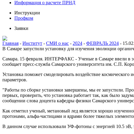
Информация о расчете ПРНД
Инструкции
Профком
Заявки
Главная
-
Институт
-
СМИ о нас
-
2024
-
ФЕВРАЛЬ 2024
-
15.02
В Самаре запустили установку для изучения эволюции органи
Самара. 15 февраля. ИНТЕРФАКС - Ученые в Самаре ввели в э
сообщает пресс-служба Самарского университета им. С.П. Корол
Установка поможет смоделировать воздействие космического 
параметров.
"Работы по сборке установки завершены, мы ее запустили. Пр
первых, проверить, что установка работает так, как было заду
сообщении слова доцента кафедры физики Самарского универс
Как отметил ученый, метановый лед является хорошо изученной
протонами, альфа-частицами и ядрами более тяжелых элементо
В данном случае использовали УФ-фотоны с энергией 10.5 эВ, 