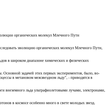
эволюции органических молекул Млечного Пути
сследовать эволюцию органических молекул Млечного Пути,
ьдов в широком диапазоне химических и физических
. Основной задачей этих первых экспериментов, было, во-
роцессы в метановом межзвездном льду", - приводятся в
оги внеземного льда ультрафиолетовыми лучами, электронами,
отонов в космосе особенно много в свете молодых звезд.