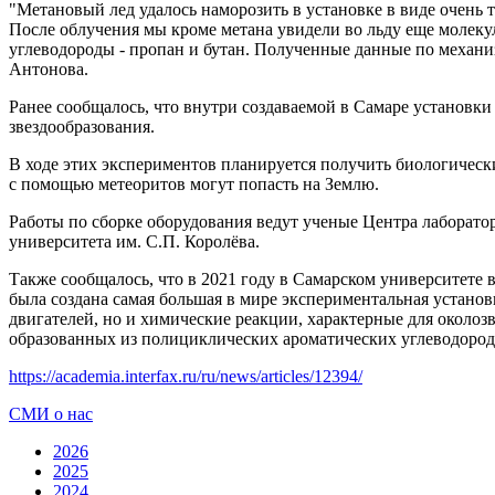
"Метановый лед удалось наморозить в установке в виде очень 
После облучения мы кроме метана увидели во льду еще молекул
углеводороды - пропан и бутан. Полученные данные по механи
Антонова.
Ранее сообщалось, что внутри создаваемой в Самаре установки
звездообразования.
В ходе этих экспериментов планируется получить биологически
с помощью метеоритов могут попасть на Землю.
Работы по сборке оборудования ведут ученые Центра лаборат
университета им. С.П. Королёва.
Также сообщалось, что в 2021 году в Самарском университете
была создана самая большая в мире экспериментальная установ
двигателей, но и химические реакции, характерные для околоз
образованных из полициклических ароматических углеводородо
https://academia.interfax.ru/ru/news/articles/12394/
СМИ о нас
2026
2025
2024