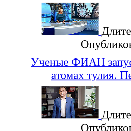
Длите
Опублико
Ученые ФИАН запус
атомах тулия. П
Длите
Опублико