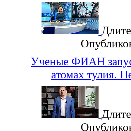
Длите
Опублико
Ученые ФИАН запус
атомах тулия. П
Длите
Опублико