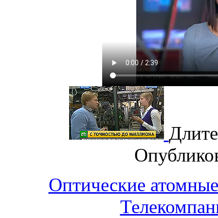
Длите
Опублико
Оптические атомные 
Телекомпан