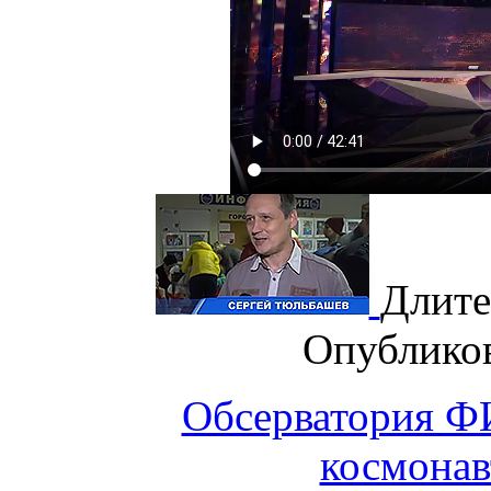
Длите
Опублико
Обсерватория Ф
космонав