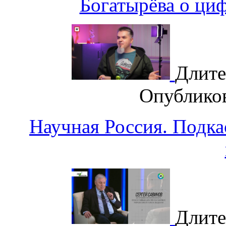
Богатырёва о циф
Длите
Опублико
Научная Россия. Подка
Длите