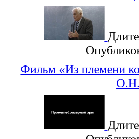
Длите
Опублико
Фильм «Из племени ко
О.Н
Длите
Опублико