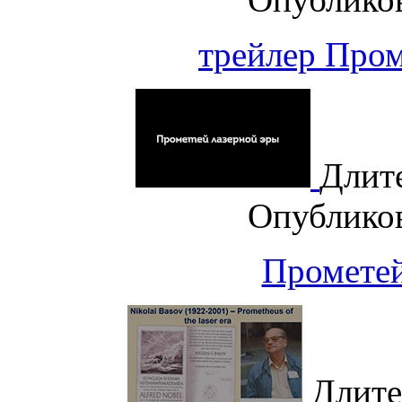
трейлер Пром
Длит
Опублико
Прометей
Длите