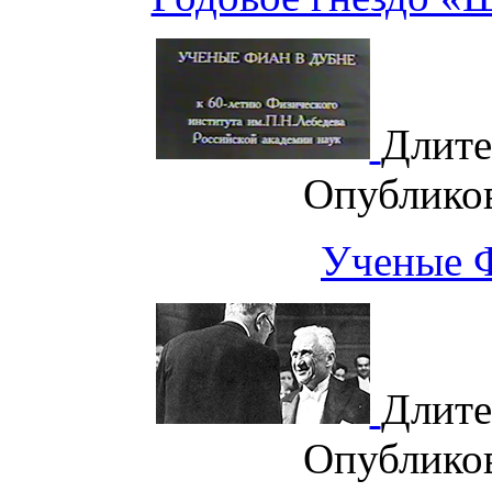
Длите
Опублико
Ученые 
Длите
Опублико