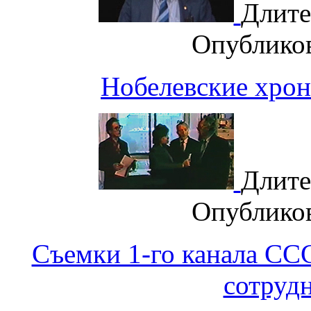
Длите
Опублико
Нобелевские хрон
Длите
Опублико
Съемки 1-го канала СС
сотруд