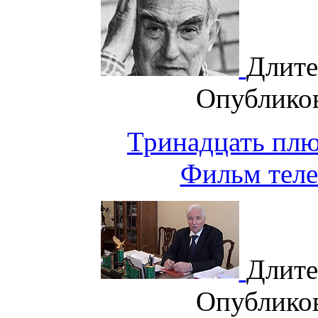
Длите
Опублико
Тринадцать плю
Фильм теле
Длите
Опублико