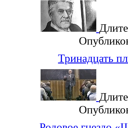
Длите
Опублико
Тринадцать пл
Длите
Опублико
Родовое гнездо 