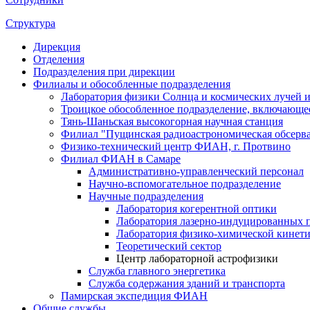
Структура
Дирекция
Отделения
Подразделения при дирекции
Филиалы и обособленные подразделения
Лаборатория физики Солнца и космических лучей и
Троицкое обособленное подразделение, включаю
Тянь-Шаньская высокогорная научная станция
Филиал "Пущинская радиоастрономическая обсер
Физико-технический центр ФИАН, г. Протвино
Филиал ФИАН в Самаре
Административно-управленческий персонал
Научно-вспомогательное подразделение
Научные подразделения
Лаборатория когерентной оптики
Лаборатория лазерно-индуцированных 
Лаборатория физико-химической кинет
Теоретический сектор
Центр лабораторной астрофизики
Служба главного энергетика
Служба содержания зданий и транспорта
Памирская экспедиция ФИАН
Общие службы