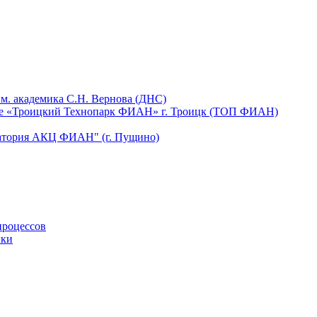
м. академика С.Н. Вернова (ДНС)
щее «Троицкий Технопарк ФИАН» г. Троицк (ТОП ФИАН)
ватория АКЦ ФИАН" (г. Пущино)
процессов
ики