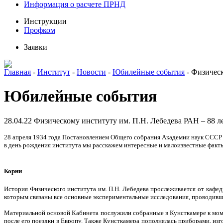
Информация о расчете ПРНД
Инструкции
Профком
Заявки
Главная
-
Институт
-
Новости
-
Юбилейные события
-
Физическ
Юбилейные события
28.04.22
Физическому институту им. П.Н. Лебедева РАН – 88 л
28 апреля 1934 года Постановлением Общего собрания Академии наук СССР б
в день рождения института мы расскажем интересные и малоизвестные фак
Корни
История Физического института им. П.Н. Лебедева прослеживается от кафе
которым связаны все основные экспериментальные исследования, проводивши
Материальной основой Кабинета послужили собранные в Кунсткамере к моме
после его поездки в Европу. Также Кунсткамера пополнялась приборами, из