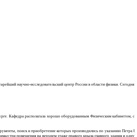
тарейший научно-исследовательский центр России в области физики. Сегодня
бурге. Кафедра располагала хорошо оборудованным Физическим кабинетом, с
рументы, поиск и приобретение которых производились по указанию Петра I
имал три помещения на верхнем этаже правого крыла главного здания и одну