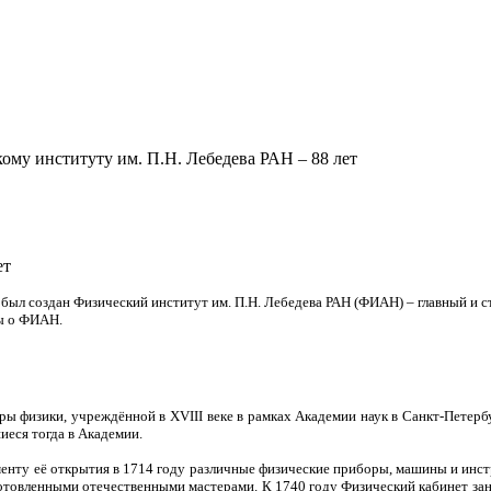
ому институту им. П.Н. Лебедева РАН – 88 лет
ет
ыл создан Физический институт им. П.Н. Лебедева РАН (ФИАН) – главный и с
ты о ФИАН.
дры физики, учреждённой в XVIII веке в рамках Академии наук в Санкт-Петер
еся тогда в Академии.
нту её открытия в 1714 году различные физические приборы, машины и инст
готовленными отечественными мастерами. К 1740 году Физический кабинет зан