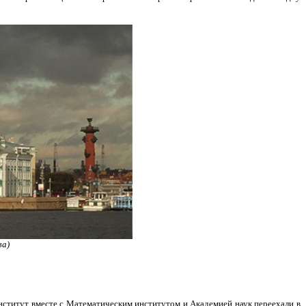
ва)
нститут вместе с Математическим институтом и Академией наук переехали в