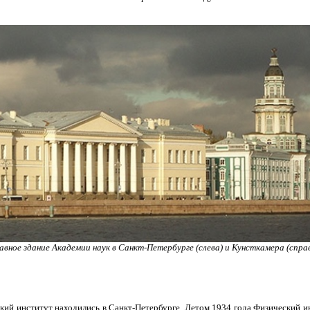
авное здание Академии наук в Санкт-Петербурге (слева) и Кунсткамера (спра
ский институт находились в Санкт-Петербурге. Летом 1934 года Физический и