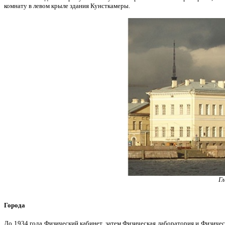
комнату в левом крыле здания Кунсткамеры.
Гл
Города
До 1934 года Физический кабинет, затем Физическая лаборатория и Физиче