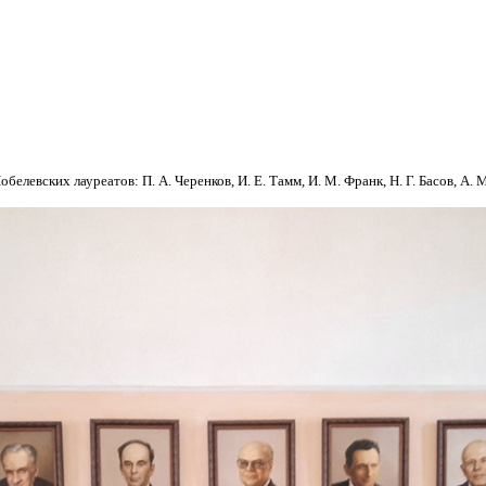
левских лауреатов: П. А. Черенков, И. Е. Тамм, И. М. Франк, Н. Г. Басов, А. М