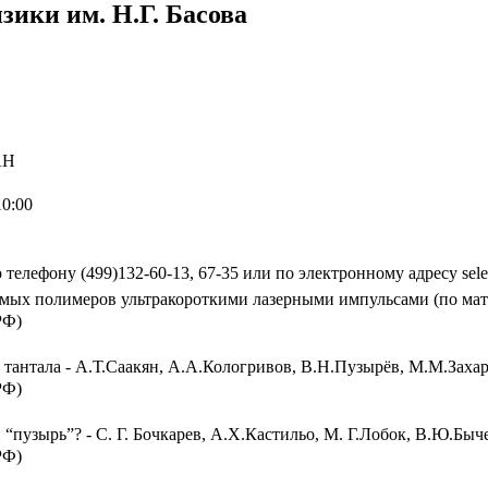
ики им. Н.Г. Басова
АН
10:00
телефону (499)132-60-13, 67-35 или по электронному адресу sele
ых полимеров ультракороткими лазерными импульсами (по мате
РФ)
 тантала - А.Т.Саакян, А.А.Кологривов, В.Н.Пузырёв, М.М.Заха
РФ)
 “пузырь”? - С. Г. Бочкарев, А.Х.Кастильо, М. Г.Лобок, В.Ю.Быч
РФ)