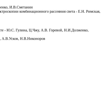
ренко, И.В.Сметанин
троскопии комбинационного рассеяния света - Е.Н. Римская,
е - Ю.С. Гулина, Ц.Чжу, А.В. Горевой, Н.И.Долженко,
, А.В.Усков, Н.В.Никоноров