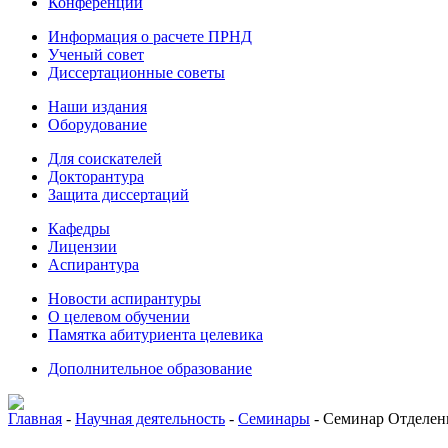
Конференции
Информация о расчете ПРНД
Ученый совет
Диссертационные советы
Наши издания
Оборудование
Для соискателей
Докторантура
Защита диссертаций
Кафедры
Лицензии
Аспирантура
Новости аспирантуры
О целевом обучении
Памятка абитуриента целевика
Дополнительное образование
Главная
-
Научная деятельность
-
Семинары
-
Семинар Отделени