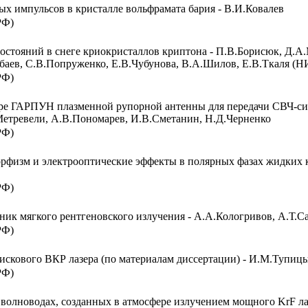
х импульсов в кристалле вольфрамата бария - В.И.Ковалев
РФ)
остояний в снеге криокристаллов криптона - П.В.Борисюк, Д.А
баев, С.В.Попруженко, Е.В.Чубунова, В.А.Шилов, Е.В.Ткаля
РФ)
ре ГАРПУН плазменной рупорной антенны для передачи СВЧ-сиг
Метревели, А.В.Пономарев, И.В.Сметанин, Н.Д.Черненко
РФ)
рфизм и электрооптические эффекты в полярных фазах жидких к
РФ)
ник мягкого рентгеновского излучения - А.А.Кологривов, А.Т.С
РФ)
искового ВКР лазера (по материалам диссертации) - И.М.Тупиц
РФ)
олноводах, созданных в атмосфере излучением мощного KrF лаз