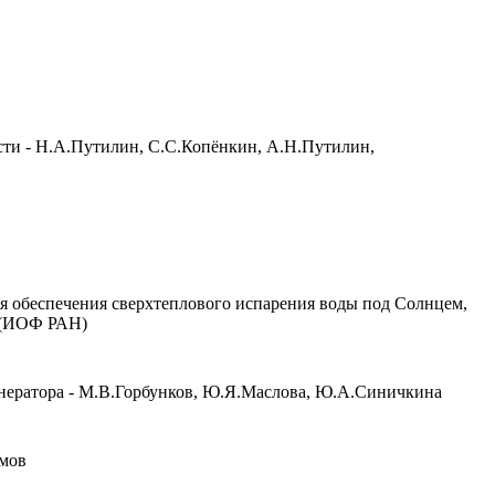
сти - Н.А.Путилин, С.С.Копёнкин, А.Н.Путилин,
я обеспечения сверхтеплового испарения воды под Солнцем,
н (ИОФ РАН)
енератора - М.В.Горбунков, Ю.Я.Маслова, Ю.А.Синичкина
имов