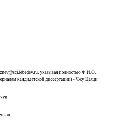
znev@sci.lebedev.ru, указывая полностью Ф.И.О.
риалам кандидатской диссертации) - Чжу Цзяци
рчук
енков