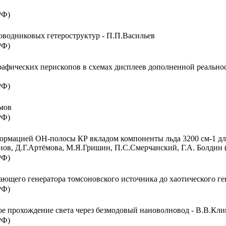
РФ)
оводниковых гетероструктур - П.П.Васильев
РФ)
афических перископов в схемах дисплеев дополненной реально
РФ)
мов
РФ)
еформацией ОН-полосы КР вкладом компоненты льда 3200 см-1 дл
нов, Д.Г.Артёмова, М.Я.Гришин, П.C.Смерчанский, Г.А. Болди
РФ)
дающего генератора томсоновского источника до хаотического г
РФ)
е прохождение света через безмодовый нановолновод - В.В.Кл
РФ)