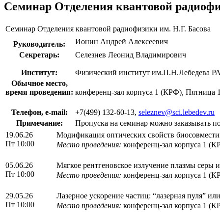
Семинар Отделения квантовой радиофиз
Семинар Отделения квантовой радиофизики им. Н.Г. Басова
Ионин Андрей Алексеевич
Руководитель:
Секретарь:
Селезнев Леонид Владимирович
Институт:
Физический институт им.П.Н.Лебедева Р
Обычное место,
время проведения:
конференц-зал корпуса 1 (КРФ), Пятница 
Телефон, e-mail:
+7(499) 132-60-13,
seleznev@sci.lebedev.ru
Примечание:
Пропуска на семинар можно заказывать по 
19.06.26
Модификация оптических свойств биосовместим
Пт 10:00
Место проведения:
конференц-зал корпуса 1 (К
05.06.26
Мягкое рентгеновское излучение плазмы серы и
Пт 10:00
Место проведения:
конференц-зал корпуса 1 (К
29.05.26
Лазерное ускорение частиц: “лазерная пуля” или
Пт 10:00
Место проведения:
конференц-зал корпуса 1 (К