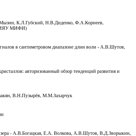
.Мызин, К.Л.Губский, Н.В.Диденко, Ф.А.Корнеев,
 (НИЯУ МИФИ)
налов в сантиметровом диапазоне длин волн - А.В.Шутов,
ристаллов: авторизованный обзор тенденций развития и
аакян, В.Н.Пузырёв, М.М.Захарчук
ын
ера - А.В.Богацкая, Е.А. Волкова, А.В.Шутов, В.Д.Зворыкин,