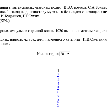
еяния в интенсивных лазерных полях - В.В.Стрелков, С.А.Бонда
вый взгляд на диагностику мужского бесплодия с помощью спек
.И.Кудряшов, Г.Т.Сухих
 (КРФ)
рных импульсов с длиной волны 1030 нм в полиметилметакрилат
ных наноструктурах для плазмонного катализа - И.В.Сметанин
 (КРФ)
Кол-во строк:
1
2
3
4
5
6
7
8
9