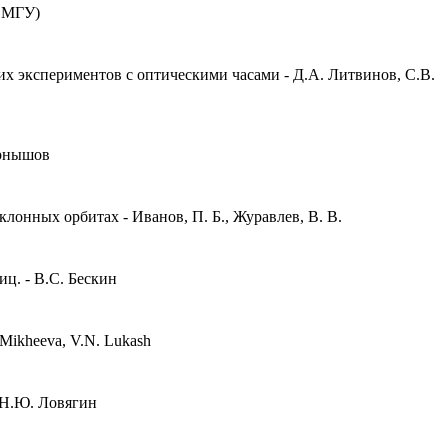
Ш МГУ)
 экспериментов с оптическими часами - Д.А. Литвинов, С.В.
ернышов
нных орбитах - Иванов, П. Б., Журавлев, В. В.
ц. - В.С. Бескин
V. Mikheeva, V.N. Lukash
 Н.Ю. Ловягин