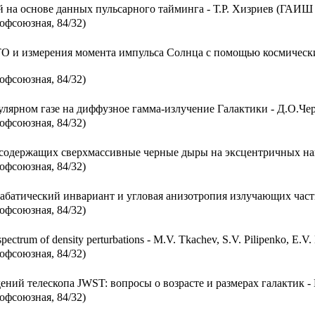
 на основе данных пульсарного тайминга - Т.Р. Хизриев (ГАИ
офсоюзная, 84/32)
О и измерения момента импульса Солнца с помощью космических
офсоюзная, 84/32)
улярном газе на диффузное гамма-излучение Галактики - Д.О.Ч
офсоюзная, 84/32)
одержащих сверхмассивные черные дыры на эксцентричных накло
офсоюзная, 84/32)
абатический инвариант и угловая анизотропия излучающих части
офсоюзная, 84/32)
 spectrum of density perturbations - M.V. Tkachev, S.V. Pilipenko, E.
офсоюзная, 84/32)
ний телескопа JWST: вопросы о возрасте и размерах галактик -
офсоюзная, 84/32)