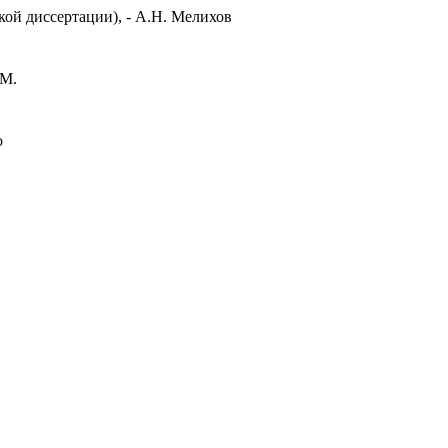
ой диссертации), - А.Н. Мелихов
.М.
о