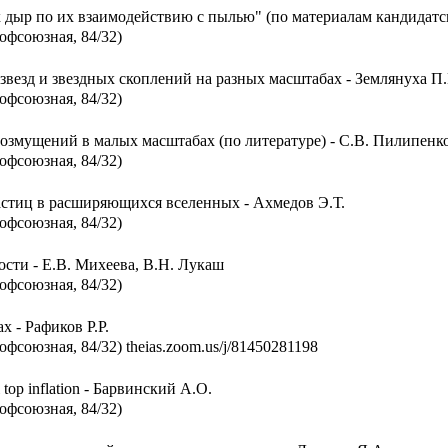
дыр по их взаимодействию с пылью" (по материалам кандидатск
офсоюзная, 84/32)
звезд и звездных скоплений на разных масштабах - Землянуха П
офсоюзная, 84/32)
озмущений в малых масштабах (по литературе) - С.В. Пилипенк
офсоюзная, 84/32)
стиц в расширяющихся вселенных - Ахмедов Э.Т.
офсоюзная, 84/32)
сти - Е.В. Михеева, В.Н. Лукаш
офсоюзная, 84/32)
 - Рафиков Р.Р.
фсоюзная, 84/32) theias.zoom.us/j/81450281198
l top inflation - Барвинский А.О.
офсоюзная, 84/32)