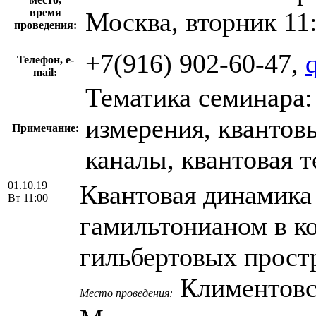
время
Москва, вторник 11
проведения:
+7(916) 902-60-47,
Телефон, e-
mail:
Тематика семинара:
измерения, квантов
Примечание:
каналы, квантовая 
01.10.19
Квантовая динамика
Вт 11:00
гамильтонианом в к
гильбертовых простр
Климентовски
Место проведения: