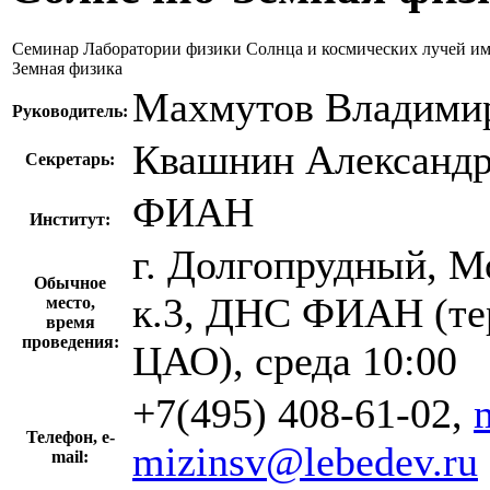
Семинар Лаборатории физики Солнца и космических лучей им.
Земная физика
Махмутов Владими
Руководитель:
Квашнин Александр
Секретарь:
ФИАН
Институт:
г. Долгопрудный, Мо
Обычное
к.3, ДНС ФИАН (те
место,
время
проведения:
ЦАО), среда 10:00
+7(495) 408-61-02,
Телефон, e-
mizinsv@lebedev.ru
mail: