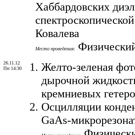
Хаббардовских диэл
спектроскопической
Ковалева
Физический
Место проведения:
26.11.12
Желто-зеленая фо
Пн 14:30
дырочной жидкости
кремниевых гетеро
Осцилляции конден
GaAs-микрорезона
Физически