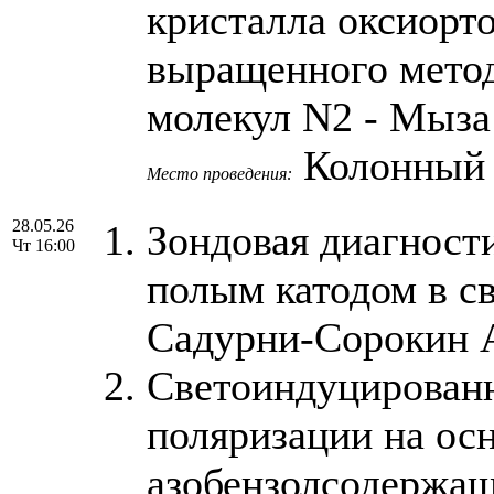
кристалла оксиорт
выращенного метод
молекул N2 - Мыза
Колонный
Место проведения:
28.05.26
Зондовая диагности
Чт 16:00
полым катодом в с
Садурни-Сорокин 
Светоиндуцированн
поляризации на ос
азобензолсодержащ