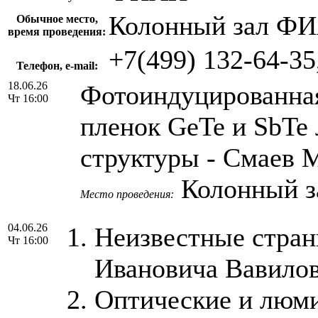
Колонный зал ФИА
Обычное место,
время проведения:
+7(499) 132-64-35
Телефон, e-mail:
18.06.26
Фотоиндуцированна
Чт 16:00
пленок GeTe и SbTe
структуры - Смаев 
Колонный 
Место проведения:
04.06.26
Неизвестные стран
Чт 16:00
Ивановича Вавилов
Оптические и люми