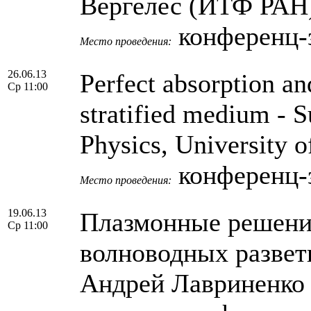
Вергелес (ИТФ РАН
конференц-
Место проведения:
26.06.13
Perfect absorption and
Ср 11:00
stratified medium - 
Physics, University o
конференц-
Место проведения:
19.06.13
Плазмонные решения
Ср 11:00
волноводных развет
Андрей Лавриненко