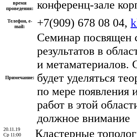
конференц-зале кор
время
проведения:
+7(909) 678 08 04,
k
Телефон, e-
mail:
Cеминар посвящен 
результатов в обла
и метаматериалов. 
будет уделяться тео
Примечание:
по мере появления
работ в этой област
должное внимание
20.11.19
Кластерные тополог
Ср 11:00