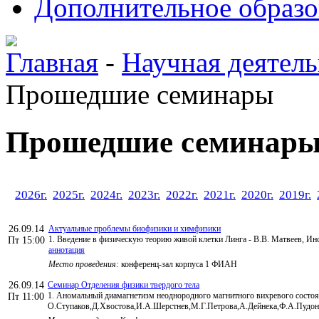
Дополнительное образо
Главная
-
Научная деятель
Прошедшие семинары
Прошедшие семинар
2026г.
2025г.
2024г.
2023г.
2022г.
2021г.
2020г.
2019г.
26.09.14
Актуальные проблемы биофизики и химфизики
1. Введение в физическую теорию живой клетки Линга - В.В. Матвеев, И
Пт 15:00
аннотация
Место проведения:
конференц-зал корпуса 1 ФИАН
26.09.14
Семинар Отделения физики твердого тела
1. Аномальный диамагнетизм неоднородного магнитного вихревого состоя
Пт 11:00
О.Ступаков,Д.Хвостова,И.А.Шерстнев,М.Г.Петрова,А.Дейнека,Ф.А.Пудон