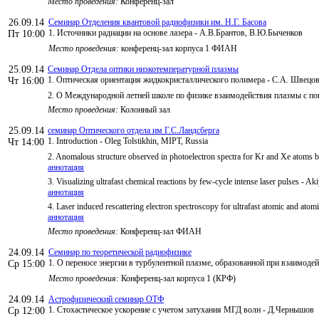
Место проведения:
Конференц-зал
26.09.14
Семинар Отделения квантовой радиофизики им. Н.Г. Басова
1. Источники радиации на основе лазера - А.В.Брантов, В.Ю.Быченков
Пт 10:00
Место проведения:
конференц-зал корпуса 1 ФИАН
25.09.14
Семинар Отдела оптики низкотемпературной плазмы
1. Оптическая ориентация жидкокристаллического полимера - С.А. Швецо
Чт 16:00
2. О Международной летней школе по физике взаимодействия плазмы с пов
Место проведения:
Колонный зал
25.09.14
семинар Оптического отдела им Г.С.Ландсберга
1. Introduction - Oleg Tolstikhin, MIPT, Russia
Чт 14:00
2. Anomalous structure observed in photoelectron spectra for Kr and Xe atoms b
аннотация
3. Visualizing ultrafast chemical reactions by few-cycle intense laser pulses - 
аннотация
4. Laser induced rescattering electron spectroscopy for ultrafast atomic and at
аннотация
Место проведения:
Конференц-зал ФИАН
24.09.14
Семинар по теоретической радиофизике
1. О переносе энергии в турбулентной плазме, образованной при взаимодей
Ср 15:00
Место проведения:
Конференц-зал корпуса 1 (КРФ)
24.09.14
Астрофизический семинар ОТФ
1. Стохастическое ускорение с учетом затухания МГД волн - Д.Чернышов
Ср 12:00