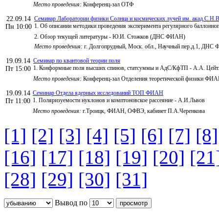
Место проведения:
Конференц-зал ОТФ
22.09.14
Семинар Лаборатории физики Солнца и космических лучей им. акад.С.Н.В
1. Об описании методики проведения эксперимента регулярного баллонно
Пн 10:00
2. Обзор текущей литературы - Ю.И. Стожков (ДНС ФИАН)
Место проведения:
г. Долгопрудный, Моск. обл., Научный пер.д.1, ДНС
19.09.14
Семинар по квантовой теории поля
1. Конформные поля высших спинов, статсуммы и АдС/КфТП - А.А. Цейт
Пт 15:00
Место проведения:
Конференц-зал Отделения теоретической физики ФИ
19.09.14
Семинар Отдела ядерных исследований ТОП ФИАН
1. Поляризуемости нуклонов и комптоновское рассеяние - А.И.Львов
Пт 11:00
Место проведения:
г.Троицк, ФИАН, ОФВЭ, кабинет П.А.Черенкова
[1]
[2]
[3]
[4]
[5]
[6]
[7]
[8]
[16]
[17]
[18]
[19]
[20]
[21
[28]
[29]
[30]
[31]
Вывод по