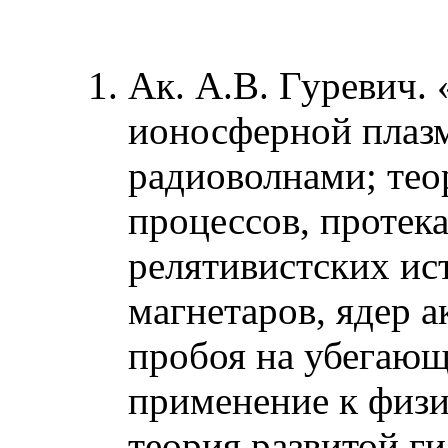
Ак. А.В. Гуревич.
ионосферной плаз
радиоволнами; тео
процессов, проте
релятивистских ис
магнетаров, ядер а
пробоя на убегающ
применение к физи
теория развитой г