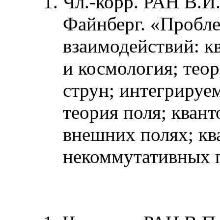
Чл.-корр. РАН В.И.
Файнберг. «Пробл
взаимодействий: к
и космология; тео
струн; интегрируе
теория поля; кван
внешних полях; кв
некоммутативных п