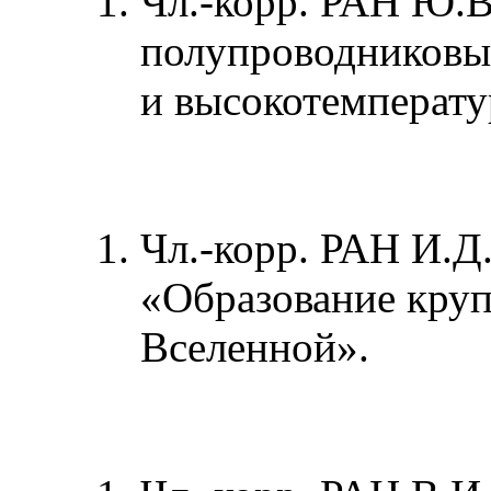
Чл.-корр. РАН Ю.В
полупроводниковы
и высокотемперату
Чл.-корр. РАН И.Д
«Образование кру
Вселенной».