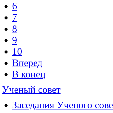
6
7
8
9
10
Вперед
В конец
Ученый совет
Заседания Ученого сове