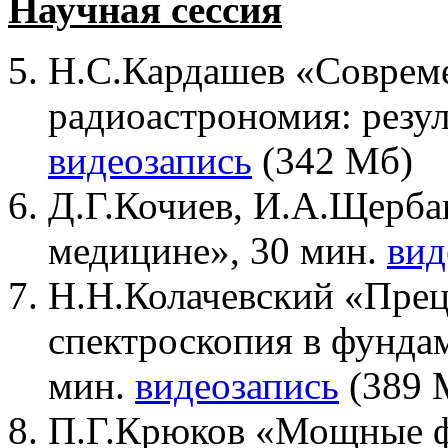
Научная сессия
Н.С.Кардашев «Соврем
радиоастрономия: резул
видеозапись
(342 Мб)
Д.Г.Кочиев, И.А.Щерб
медицине», 30 мин.
вид
Н.Н.Колачевский «Прец
спектроскопия в фунда
мин.
видеозапись
(389 
П.Г.Крюков «Мощные ф