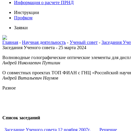
Информация о расчете ПРНД
Инструкции
Профком
Заявки
Главная
-
Научная деятельность
-
Ученый совет
-
Заседания Уче
Заседания Ученого совета - 25 марта 2024
Волноводные голографические оптические элементы для дисп
Андрей Николаевич Путилин
О совместных проектах ТОП ФИАН с ГНЦ «Российский научный
Андрей Витальевич Наумов
Разное
Список заседаний
Заседание Ученого совета 12 ноября 2007г.
Решение