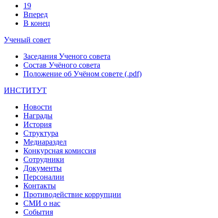
19
Вперед
В конец
Ученый совет
Заседания Ученого совета
Состав Учёного совета
Положение об Учёном совете (.pdf)
ИНСТИТУТ
Новости
Награды
История
Структура
Медиараздел
Конкурсная комиссия
Сотрудники
Документы
Персоналии
Контакты
Противодействие коррупции
СМИ о нас
События