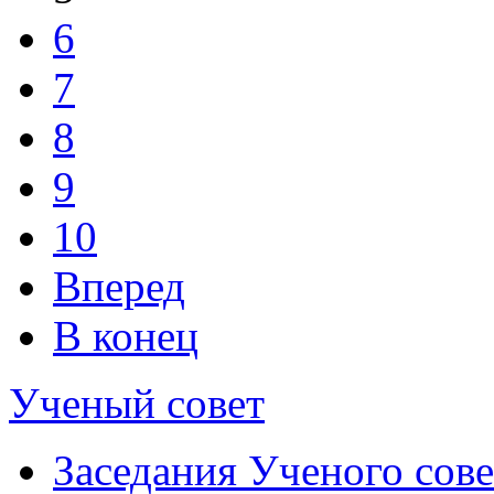
6
7
8
9
10
Вперед
В конец
Ученый совет
Заседания Ученого сове