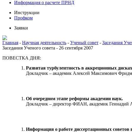
Информация о расчете ПРНД
Инструкции
Профком
Заявки
Главная
-
Научная деятельность
-
Ученый совет
-
Заседания Уче
Заседания Ученого совета - 26 сентября 2007
ПОВЕСТКА ДНЯ:
Развитая турбулентность в аккреционных дисках
Докладчик – академик Алексей Максимович Фридман
Об очередном этапе реформы академии наук.
Докладчик – директор ФИАН, академик Геннадий А
Информация о работе диссертационных советов в 2