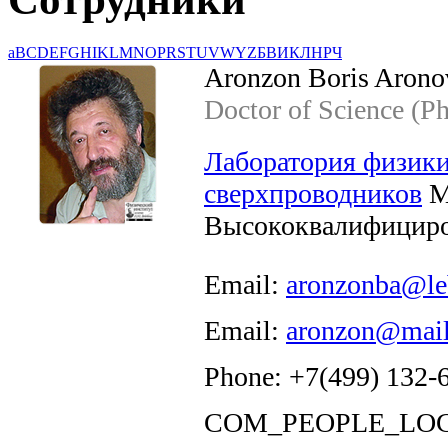
a
B
C
D
E
F
G
H
I
K
L
M
N
O
P
R
S
T
U
V
W
Y
Z
Б
В
И
К
Л
Н
Р
Ч
Aronzon Boris Arono
Doctor of Science (P
Лаборатория физики
сверхпроводников
Mo
Высококвалифициро
Email:
aronzonba@le
Email:
aronzon@mail
Phone: +7(499) 132-
COM_PEOPLE_LOC