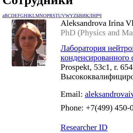
a
B
C
D
E
F
G
H
I
K
L
M
N
O
P
R
S
T
U
V
W
Y
Z
Б
В
И
К
Л
Н
Р
Ч
Aleksandrova Irina V
PhD (Physics and Ma
Лаборатория нейтро
конденсированного 
Prospekt, 53c1, r. 654
Высококвалифициро
Email:
aleksandrovai
Phone: +7(499) 450-
Researcher ID