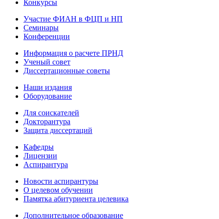
Конкурсы
Участие ФИАН в ФЦП и НП
Семинары
Конференции
Информация о расчете ПРНД
Ученый совет
Диссертационные советы
Наши издания
Оборудование
Для соискателей
Докторантура
Защита диссертаций
Кафедры
Лицензии
Аспирантура
Новости аспирантуры
О целевом обучении
Памятка абитуриента целевика
Дополнительное образование