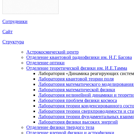
Сотрудники
Сайт
Структура
Астрокосмический центр
Отделение квантовой радиофизики им. Н.Г. Басова
Отделение оптики
Отделение теоретической физики им. И.Е.Тамма
Лаборатория «Динамика реагирующих систем
Лаборатория квантовой теории поля
Лаборатория математического моделирования
Лаборатория математической физики
Лаборатория нелинейной динамики и теорет
Лаборатория проблем физики космоса
Лаборатория теории конденсированного сост
Лаборатория теории сверхпроводимости и ст
Лаборатория теории фундаментальных взаим
Лаборатория физики высоких энергий
Отделение физики твердого тела
Отделение ядерной физики и астрофизики