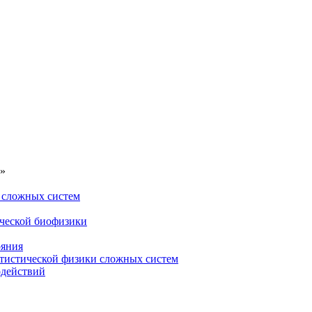
»
 сложных систем
ической биофизики
ояния
атистической физики сложных систем
одействий