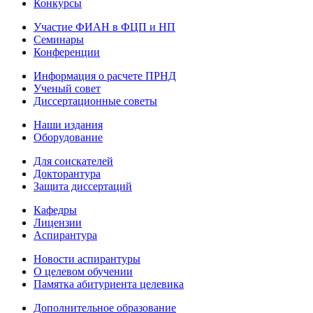
Конкурсы
Участие ФИАН в ФЦП и НП
Семинары
Конференции
Информация о расчете ПРНД
Ученый совет
Диссертационные советы
Наши издания
Оборудование
Для соискателей
Докторантура
Защита диссертаций
Кафедры
Лицензии
Аспирантура
Новости аспирантуры
О целевом обучении
Памятка абитуриента целевика
Дополнительное образование