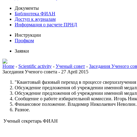
Документы
Библиотека ФИАН
Доступ к журналам
Информация о расчете ПРНД
Инструкции
Профком
Заявки
Home
-
Scientific activity
-
Ученый совет
-
Заседания Ученого сов
Заседания Ученого совета - 27 April 2015
"Квантовый фазовый переход в процессе сверхизлучения
Обсуждение предложения об учреждении именной медали
Обсуждение предложения об учреждении именной медали
Сообщение о работе избирательной комиссии. Игорь Ник
Финансовое положение. Владимир Николаевич Неволин.
Разное.
Ученый секретарь ФИАН