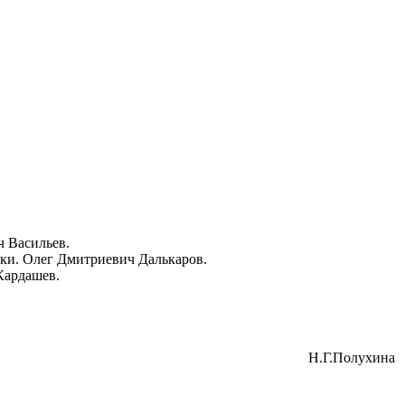
ч Васильев.
ки. Олег Дмитриевич Далькаров.
Кардашев.
Н.Г.Полухина