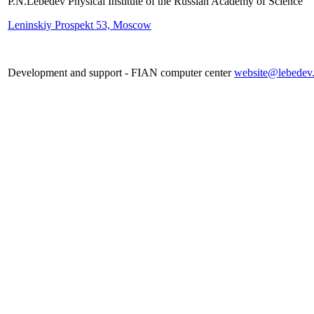
P.N.Lebedev Physical Institute of the Russian Academy of Science
Leninskiy Prospekt 53, Moscow
Development and support - FIAN computer center
website@lebedev.