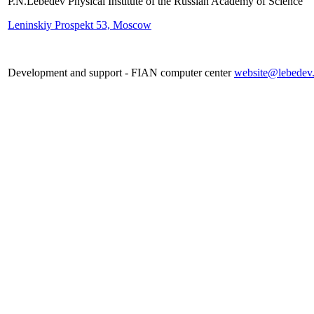
P.N.Lebedev Physical Institute of the Russian Academy of Science
Leninskiy Prospekt 53, Moscow
Development and support - FIAN computer center
website@lebedev.