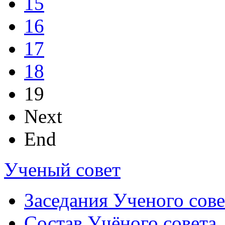
15
16
17
18
19
Next
End
Ученый совет
Заседания Ученого сове
Состав Учёного совета