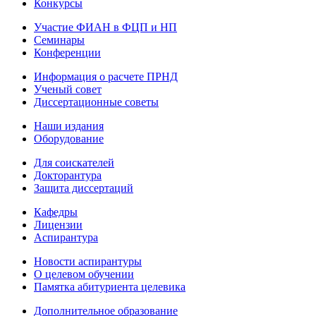
Конкурсы
Участие ФИАН в ФЦП и НП
Семинары
Конференции
Информация о расчете ПРНД
Ученый совет
Диссертационные советы
Наши издания
Оборудование
Для соискателей
Докторантура
Защита диссертаций
Кафедры
Лицензии
Аспирантура
Новости аспирантуры
О целевом обучении
Памятка абитуриента целевика
Дополнительное образование