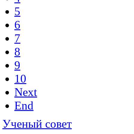
5
6
7
8
9
10
Next
End
Ученый совет