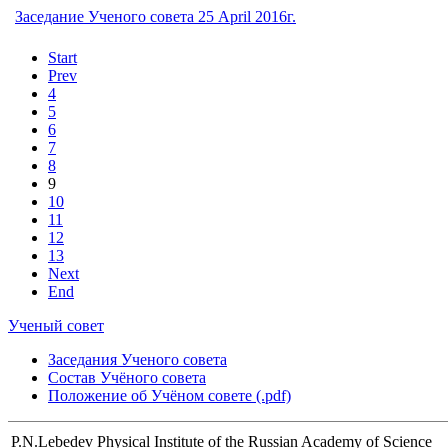
Заседание Ученого совета 25 April 2016г.
Start
Prev
4
5
6
7
8
9
10
11
12
13
Next
End
Ученый совет
Заседания Ученого совета
Состав Учёного совета
Положение об Учёном совете (.pdf)
P.N.Lebedev Physical Institute of the Russian Academy of Science