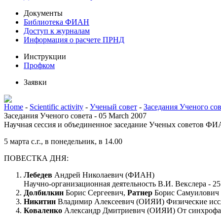
Документы
Библиотека ФИАН
Доступ к журналам
Информация о расчете ПРНД
Инструкции
Профком
Заявки
Home
-
Scientific activity
-
Ученый совет
-
Заседания Ученого сов
Заседания Ученого совета - 05 March 2007
Научная сессия и объединенное заседание Ученых советов Ф
5 марта с.г., в понедельник, в 14.00
ПОВЕСТКА ДНЯ:
Лебедев
Андрей Николаевич (ФИАН)
Научно-организационная деятельность В.И. Векслера - 25
Долбилкин
Борис Сергеевич,
Ратнер
Борис Самуилович (
Никитин
Владимир Алексеевич (ОИЯИ) Физические иссле
Коваленко
Александр Дмитриевич (ОИЯИ) От синхрофазо