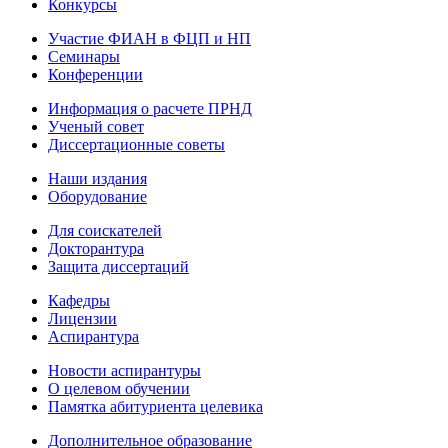
Конкурсы
Участие ФИАН в ФЦП и НП
Семинары
Конференции
Информация о расчете ПРНД
Ученый совет
Диссертационные советы
Наши издания
Оборудование
Для соискателей
Докторантура
Защита диссертаций
Кафедры
Лицензии
Аспирантура
Новости аспирантуры
О целевом обучении
Памятка абитуриента целевика
Дополнительное образование