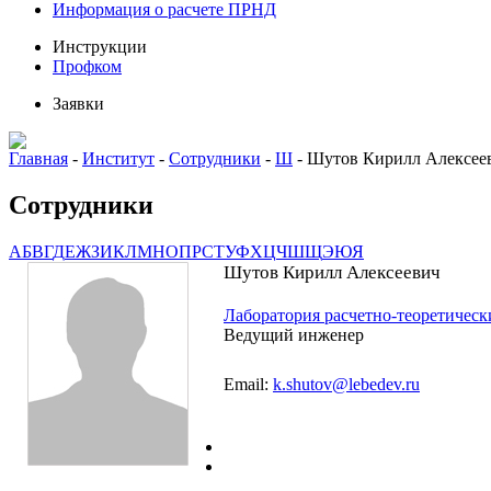
Информация о расчете ПРНД
Инструкции
Профком
Заявки
Главная
-
Институт
-
Сотрудники
-
Ш
-
Шутов Кирилл Алексее
Сотрудники
А
Б
В
Г
Д
Е
Ж
З
И
К
Л
М
Н
О
П
Р
С
Т
У
Ф
Х
Ц
Ч
Ш
Щ
Э
Ю
Я
Шутов Кирилл Алексеевич
Лаборатория расчетно-теоретичес
Ведущий инженер
Email:
k.shutov@lebedev.ru