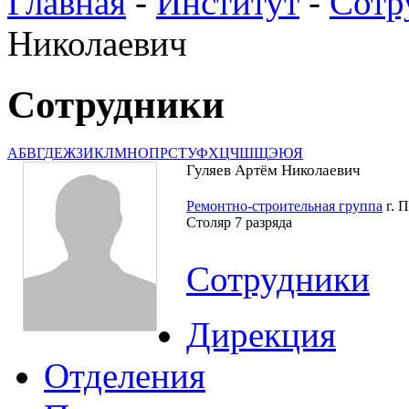
Главная
-
Институт
-
Сотр
Николаевич
Сотрудники
А
Б
В
Г
Д
Е
Ж
З
И
К
Л
М
Н
О
П
Р
С
Т
У
Ф
Х
Ц
Ч
Ш
Щ
Э
Ю
Я
Гуляев Артём Николаевич
Ремонтно-строительная группа
г. 
Столяр 7 разряда
Сотрудники
Дирекция
Отделения