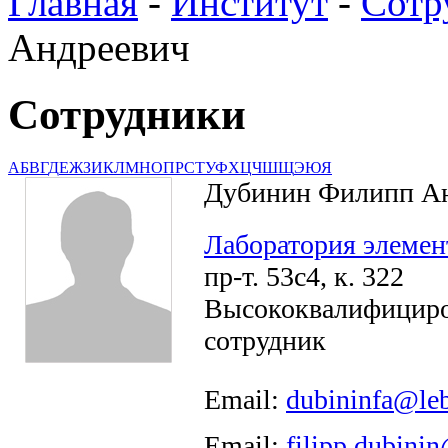
Главная
-
Институт
-
Сотр
Андреевич
Сотрудники
А
Б
В
Г
Д
Е
Ж
З
И
К
Л
М
Н
О
П
Р
С
Т
У
Ф
Х
Ц
Ч
Ш
Щ
Э
Ю
Я
Дубинин Филипп А
Лаборатория элемен
пр-т. 53с4, к. 322
Высококвалифицир
сотрудник
Email:
dubininfa@leb
Email:
filipp.dubini