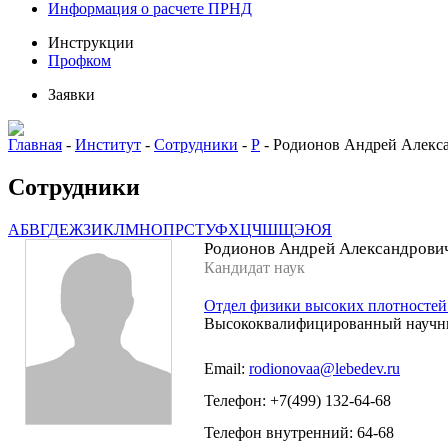
Информация о расчете ПРНД
Инструкции
Профком
Заявки
Главная
-
Институт
-
Сотрудники
-
Р
-
Родионов Андрей Алекс
Сотрудники
А
Б
В
Г
Д
Е
Ж
З
И
К
Л
М
Н
О
П
Р
С
Т
У
Ф
Х
Ц
Ч
Ш
Щ
Э
Ю
Я
Родионов Андрей Александрови
Кандидат наук
Отдел физики высоких плотностей
Высококвалифицированный научн
Email:
rodionovaa@lebedev.ru
Телефон: +7(499) 132-64-68
Телефон внутренний: 64-68