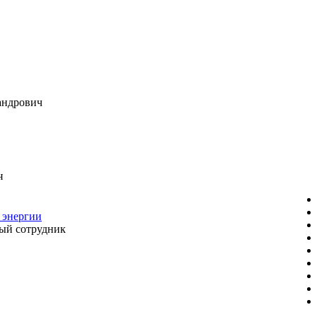
андрович
ч
 энергии
ый сотрудник