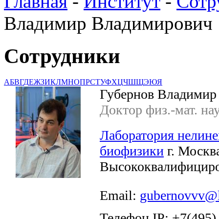
Главная
-
Институт
-
Сотр
Владимир Владимирович
Сотрудники
А
Б
В
Г
Д
Е
Ж
З
И
К
Л
М
Н
О
П
Р
С
Т
У
Ф
Х
Ц
Ч
Ш
Щ
Э
Ю
Я
Губернов Владимир
Доктор физ.-мат. на
Лаборатория нелине
биофизики
г. Москва
Высококвалифициро
Email:
gubernovvv@l
Телефон IP: +7(495)