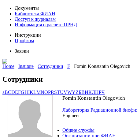
Документы
Библиотека ФИАН
Доступ к журналам
Информация о расчете ПРНД
Инструкции
Профком
Заявки
Home
-
Institute
-
Сотрудники
-
F
-
Fomin Konstantin Olegovich
Сотрудники
a
B
C
D
E
F
G
H
I
K
L
M
N
O
P
R
S
T
U
V
W
Y
Z
Б
В
И
К
Л
Н
Р
Ч
Fomin Konstantin Olegovich
Лаборатория Радиационной биофи
Engineer
Общие службы
Организации при ФИАН