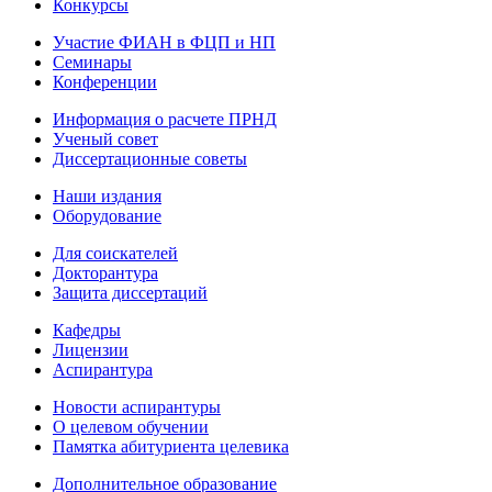
Конкурсы
Участие ФИАН в ФЦП и НП
Семинары
Конференции
Информация о расчете ПРНД
Ученый совет
Диссертационные советы
Наши издания
Оборудование
Для соискателей
Докторантура
Защита диссертаций
Кафедры
Лицензии
Аспирантура
Новости аспирантуры
О целевом обучении
Памятка абитуриента целевика
Дополнительное образование