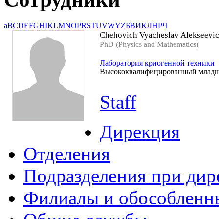
a
B
C
D
E
F
G
H
I
K
L
M
N
O
P
R
S
T
U
V
W
Y
Z
Б
В
И
К
Л
Н
Р
Ч
Chehovich Vyacheslav Alekseevi
PhD (Physics and Mathematics)
Лаборатория криогенной техники
Высококвалифицированный младш
Staff
Дирекция
Отделения
Подразделения при дир
Филиалы и обособленн