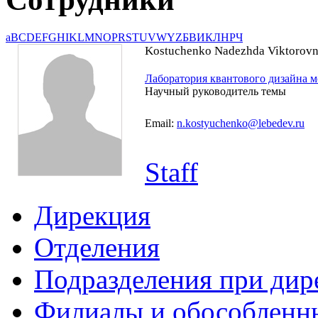
a
B
C
D
E
F
G
H
I
K
L
M
N
O
P
R
S
T
U
V
W
Y
Z
Б
В
И
К
Л
Н
Р
Ч
Kostuchenko Nadezhda Viktorov
Лаборатория квантового дизайна 
Научный руководитель темы
Email:
n.kostyuchenko@lebedev.ru
Staff
Дирекция
Отделения
Подразделения при дир
Филиалы и обособленн