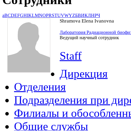
a
B
C
D
E
F
G
H
I
K
L
M
N
O
P
R
S
T
U
V
W
Y
Z
Б
В
И
К
Л
Н
Р
Ч
Shramova Elena Ivanovna
Лаборатория Радиационной биофи
Ведущий научный сотрудник
Staff
Дирекция
Отделения
Подразделения при дир
Филиалы и обособленн
Общие службы