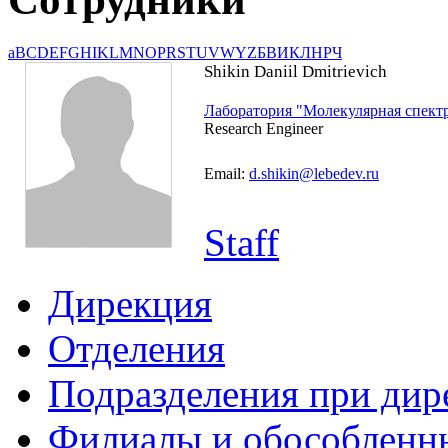
a
B
C
D
E
F
G
H
I
K
L
M
N
O
P
R
S
T
U
V
W
Y
Z
Б
В
И
К
Л
Н
Р
Ч
Shikin Daniil Dmitrievich
Лаборатория "Молекулярная спект
Research Engineer
Email:
d.shikin@lebedev.ru
Staff
Дирекция
Отделения
Подразделения при дир
Филиалы и обособленн