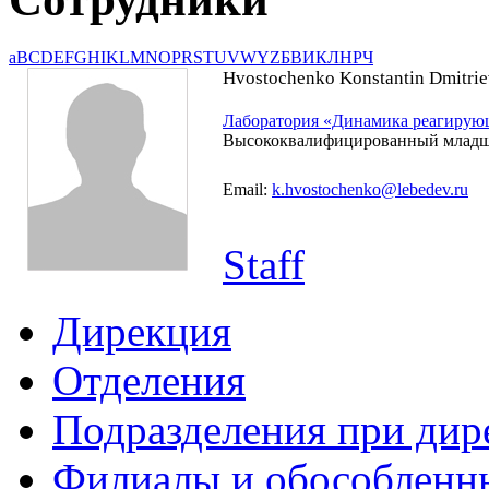
a
B
C
D
E
F
G
H
I
K
L
M
N
O
P
R
S
T
U
V
W
Y
Z
Б
В
И
К
Л
Н
Р
Ч
Hvostochenko Konstantin Dmitrie
Лаборатория «Динамика реагирую
Высококвалифицированный младш
Email:
k.hvostochenko@lebedev.ru
Staff
Дирекция
Отделения
Подразделения при дир
Филиалы и обособленн